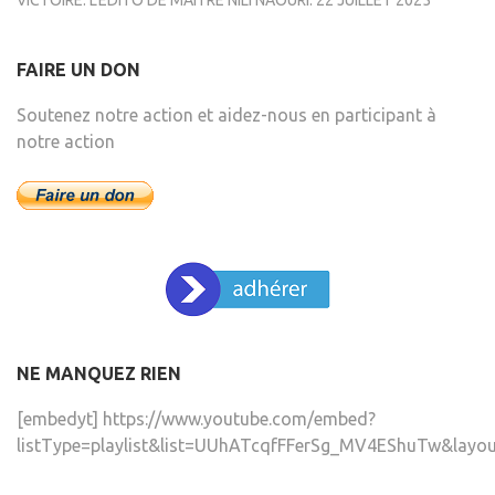
VICTOIRE: L’EDITO DE MAÎTRE NILI NAOURI.
22 JUILLET 2025
FAIRE UN DON
Soutenez notre action et aidez-nous en participant à
notre action
NE MANQUEZ RIEN
[embedyt] https://www.youtube.com/embed?
listType=playlist&list=UUhATcqfFFerSg_MV4EShuTw&layou