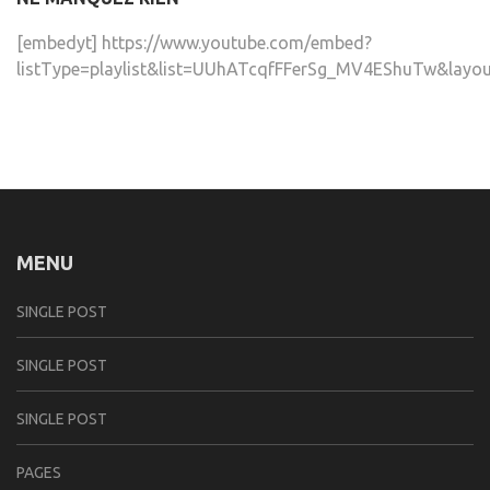
[embedyt] https://www.youtube.com/embed?
listType=playlist&list=UUhATcqfFFerSg_MV4EShuTw&layou
MENU
SINGLE POST
SINGLE POST
SINGLE POST
PAGES