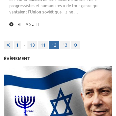
progressistes et humanistes » de tout genre qui
vantaient l’Union soviétique. Ils ne …
LIRE LA SUITE
Navigation
…
1
10
11
12
13
des
articles
ÉVÉNEMENT