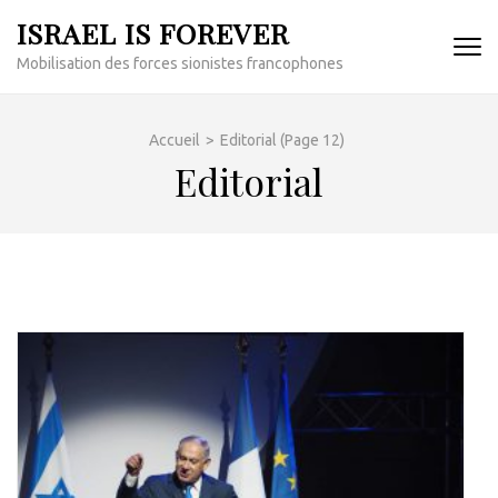
Aller
ISRAEL IS FOREVER
au
Mobilisation des forces sionistes francophones
contenu
(Pressez
Entrée)
Accueil
>
Editorial
(Page 12)
Editorial