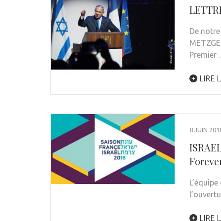
LETTR
De notre
METZGER
Premier
LIRE L
8 JUIN 201
ISRAEL
Forever
L’équipe 
l’ouvert
LIRE L