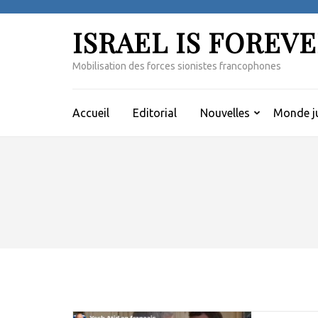
Aller
au
ISRAEL IS FOREV
contenu
(Pressez
Mobilisation des forces sionistes francophones
Entrée)
Accueil
Editorial
Nouvelles
Monde ju