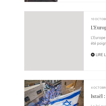
10 OCTOB
L’Euro
L’Europe 
été poig
LIRE L
4 OCTOBR
Israël 