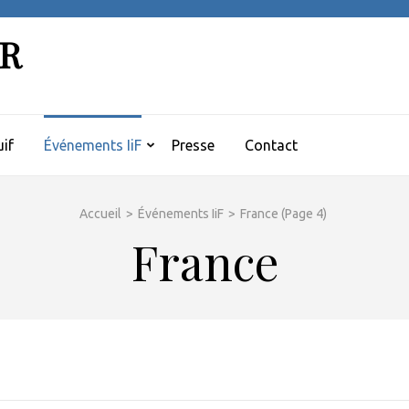
ER
if
Événements IiF
Presse
Contact
Accueil
>
Événements IiF
>
France
(Page 4)
France