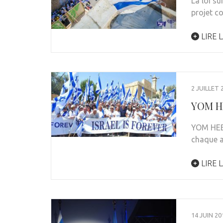
La loi su
projet co
LIRE L
2 JUILLET 
YOM HE
YOM HEBR
chaque a
LIRE L
14 JUIN 20