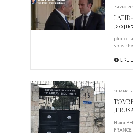
7 AVRIL 20
LAPID
Jacqu
photo ca
sous che
LIRE L
10 MARS 2
TOMBEA
JERUS
Haim BER
FRANCE 