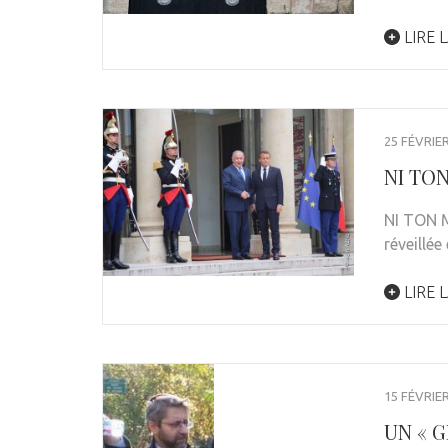
LIRE L
25 FÉVRIE
NI TON
NI TON M
réveillé
LIRE L
15 FÉVRIE
UN « 