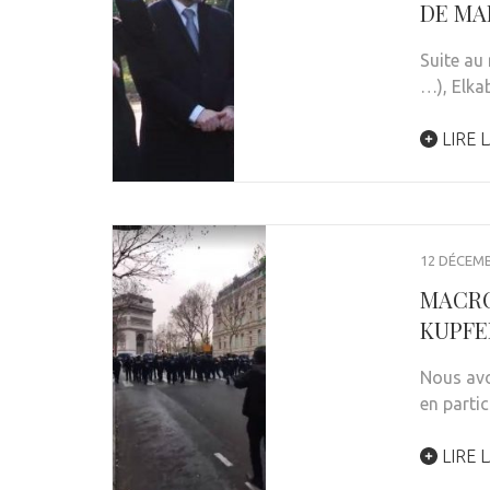
DE MA
Suite au
…), Elka
LIRE L
12 DÉCEMB
MACRO
KUPFE
Nous avo
en partic
LIRE L