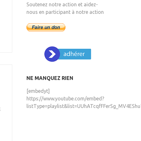
Soutenez notre action et aidez-
nous en participant à notre action
NE MANQUEZ RIEN
[embedyt]
https://www.youtube.com/embed?
listType=playlist&list=UUhATcqfFFerSg_MV4EShu
;