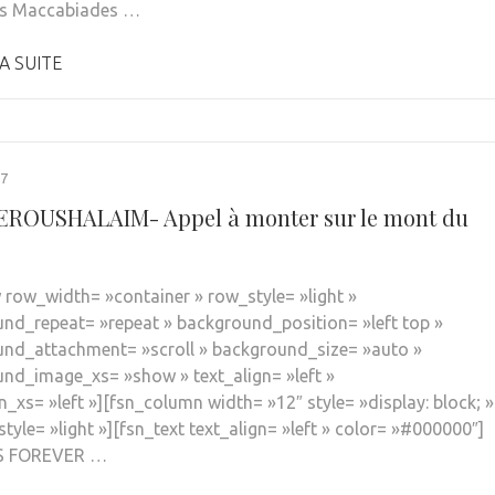
es Maccabiades …
A SUITE
17
ROUSHALAIM- Appel à monter sur le mont du
 row_width= »container » row_style= »light »
nd_repeat= »repeat » background_position= »left top »
nd_attachment= »scroll » background_size= »auto »
nd_image_xs= »show » text_align= »left »
n_xs= »left »][fsn_column width= »12″ style= »display: block; »
tyle= »light »][fsn_text text_align= »left » color= »#000000″]
IS FOREVER …