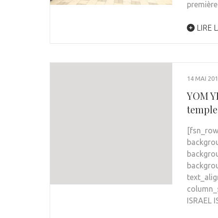
premièr
LIRE L
14 MAI 20
YOM YE
temple
[fsn_row
backgrou
backgrou
backgrou
text_alig
column_s
ISRAEL 