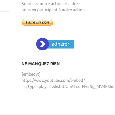
Soutenez notre action et aidez-
nous en participant à notre action
NE MANQUEZ RIEN
[embedyt]
https://www.youtube.com/embed?
listType=playlist&list=UUhATcqfFFerSg_MV4EShu