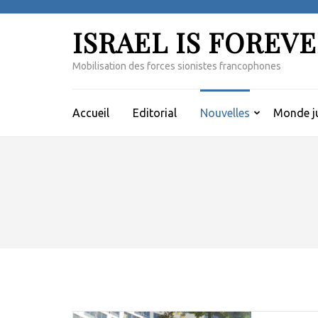
Aller
au
ISRAEL IS FOREV
contenu
(Pressez
Mobilisation des forces sionistes francophones
Entrée)
Accueil
Editorial
Nouvelles
Monde ju