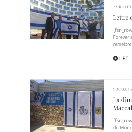
23 JUILLET
Lettre 
[fsn_row
Forever 
remettre
LIRE L
9 JUILLET 
La dim
Maccab
[fsn_row
du Monde