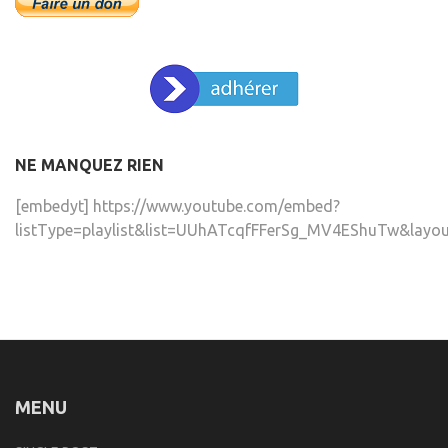
NE MANQUEZ RIEN
[embedyt] https://www.youtube.com/embed?
listType=playlist&list=UUhATcqfFFerSg_MV4EShuTw&layou
MENU