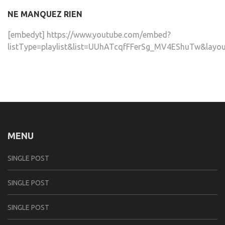
NE MANQUEZ RIEN
[embedyt] https://www.youtube.com/embed?
listType=playlist&list=UUhATcqfFFerSg_MV4EShuTw&layou
MENU
SINGLE POST
SINGLE POST
SINGLE POST