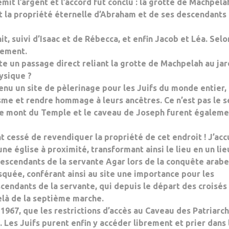
mit l’argent et l’accord fut conclu : la grotte de Machpela
nt la propriété éternelle d’Abraham et de ses descendants
t, suivi d’Isaac et de Rébecca, et enfin Jacob et Léa. Selo
lement.
iste un passage direct reliant la grotte de Machpelah au jar
hysique ?
venu un site de pèlerinage pour les Juifs du monde entier,
sme et rendre hommage à leurs ancêtres. Ce n’est pas le s
! Le mont du Temple et le caveau de Joseph furent égalem
ont cessé de revendiquer la propriété de cet endroit ! J’ac
une église à proximité, transformant ainsi le lieu en un lie
 descendants de la servante Agar lors de la conquête arab
osquée, conférant ainsi au site une importance pour les
cendants de la servante, qui depuis le départ des croisés
delà de la septième marche.
 1967, que les restrictions d’accès au Caveau des Patriarc
 Les Juifs purent enfin y accéder librement et prier dans 