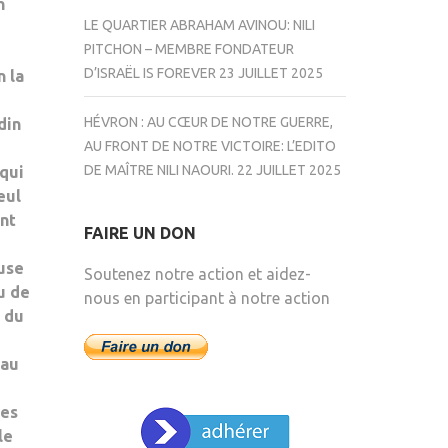
h
LE QUARTIER ABRAHAM AVINOU: NILI
PITCHON – MEMBRE FONDATEUR
D’ISRAËL IS FOREVER
23 JUILLET 2025
n la
HÉVRON : AU CŒUR DE NOTRE GUERRE,
din
AU FRONT DE NOTRE VICTOIRE: L’EDITO
DE MAÎTRE NILI NAOURI.
22 JUILLET 2025
 qui
eul
ent
FAIRE UN DON
cuse
Soutenez notre action et aidez-
u de
nous en participant à notre action
e du
 au
hes
le