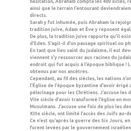
hésitation, Abraham compta les 400 sicles, re
ainsi que le terrain l’entourant deviendraie
directs.
Sarah y fut inhumée, puis Abraham la rejoigni
tradition juive, Adam et Ève y reposent éga
De plus, la tradition juive rapporte qu’il ex
d’Eden. S’agit-il d’un passage spirituel ou p
En tant que lieu saint du judaïsme, il est de
viennent s’y ressourcer aux racines du judaï
endroit qui fut acquis à l’époque biblique 
obtenus par nos ancêtres.
Cependant, au fil des siècles, les nations n’
l’Église de l’époque byzantine d’avoir érigé 
pèlerinage pour les Chrétiens. J’accuse les
VIIe siècle d’avoir transformé l’église en m
Musulmans. J’accuse une fois de plus les des
XIIIe siècle, ont limité l’accès des Juifs au-
Ce n’est qu’après la guerre des Six Jours, en
furent levées par le gouvernement israélien.