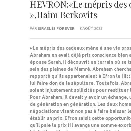
HEVRON:«Le mépris des c
»,Haim Berkovits
PAR
ISRAEL IS FOREVER
8 AOÛT 2023
«Le mépris des cadeaux mène à une vie prosp
Abraham en avait déjà pris conscience bien a
épouse Sarah, il découvrit un terrain où se t
sein des plaines de Mamré. Abraham chercha à 
rapporté qu’ils appartenaient à Efron le Hit
lui faire don de la sépulture. Toutefois, A
soient injustement sollicités pour restituer l
Pour Abraham, il devait y avoir un échange, 
de génération en génération. Les deux homme
négociations visant non pas à faire baisser 
établir un prix. Efron saisit cette opportunit
qu’il paie le prix ! Il avança une somme exor