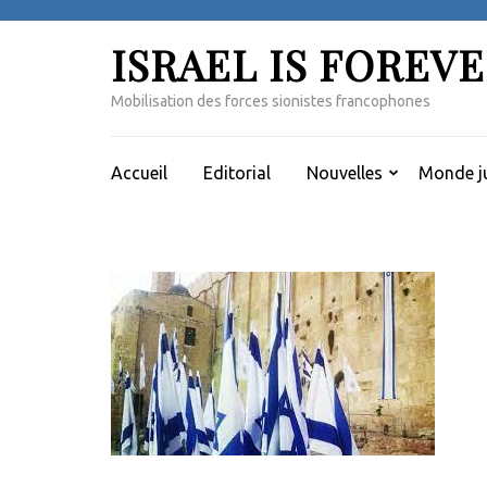
Aller
au
ISRAEL IS FOREV
contenu
(Pressez
Mobilisation des forces sionistes francophones
Entrée)
Accueil
Editorial
Nouvelles
Monde ju