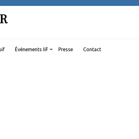
ER
if
Événements IiF
Presse
Contact