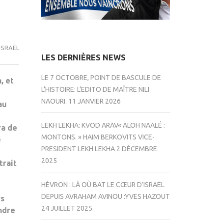
ISRAËL
LES DERNIÈRES NEWS
LE 7 OCTOBRE, POINT DE BASCULE DE
, et
L’HISTOIRE: L’EDITO DE MAÎTRE NILI
NAOURI.
11 JANVIER 2026
au
LEKH LEKHA: KVOD ARAV« ALOH NAALÉ :
ra de
MONTONS. » HAIM BERKOVITS VICE-
e
PRESIDENT LEKH LEKHA
2 DÉCEMBRE
2025
trait
HÉVRON : LÀ OÙ BAT LE CŒUR D’ISRAËL
DEPUIS AVRAHAM AVINOU :YVES HAZOUT
rs
24 JUILLET 2025
indre