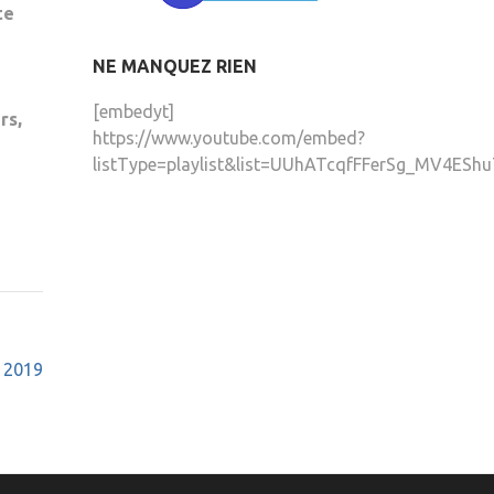
te
e
NE MANQUEZ RIEN
é
[embedyt]
rs,
https://www.youtube.com/embed?
listType=playlist&list=UUhATcqfFFerSg_MV4EShu
 2019