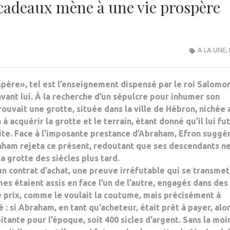
adeaux mène à une vie prospère
A LA UNE
,
ère», tel est l’enseignement dispensé par le roi Salomon
vant lui. À la recherche d’un sépulcre pour inhumer son
rouvait une grotte, située dans la ville de Hébron, nichée 
acquérir la grotte et le terrain, étant donné qu’il lui fut
tite. Face à l’imposante prestance d’Abraham, Efron suggé
braham rejeta ce présent, redoutant que ses descendants n
a grotte des siècles plus tard.
un contrat d’achat, une preuve irréfutable qui se transmet
s étaient assis en face l’un de l’autre, engagés dans des
le prix, comme le voulait la coutume, mais précisément à
é : si Abraham, en tant qu’acheteur, était prêt à payer, alo
bitante pour l’époque, soit 400 sicles d’argent. Sans la mo