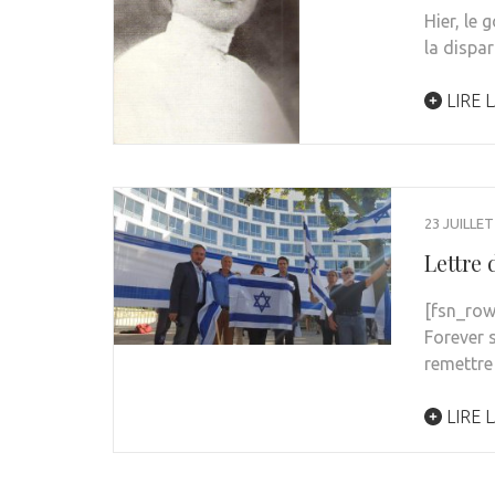
Hier, le
la dispa
LIRE L
23 JUILLET
Lettre 
[fsn_row
Forever 
remettre
LIRE L