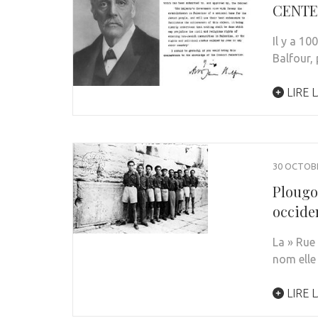
CENTE
Il y a 10
Balfour,
LIRE L
30 OCTOB
Plougo
occide
La » Rue 
nom elle
LIRE L