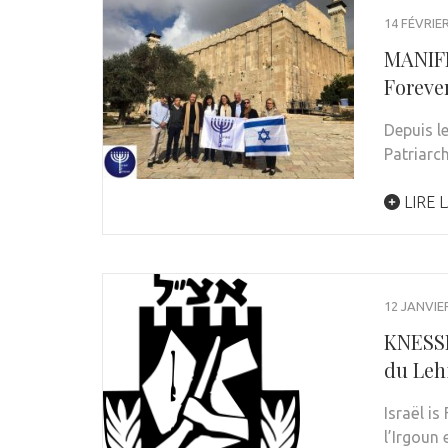
14 FÉVRIE
MANIF
Foreve
Depuis l
Patriarc
LIRE L
12 JANVIE
KNESSE
du Leh
Israël is
l’Irgoun 