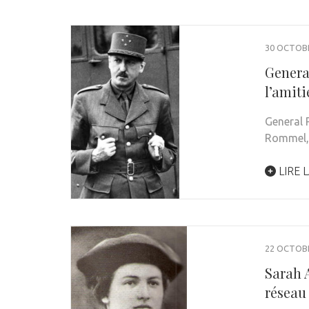
30 OCTOB
Genera
l’amiti
General P
Rommel, 
LIRE L
22 OCTOB
Sarah A
réseau 