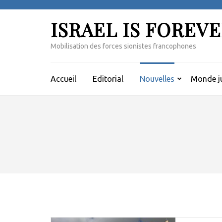
Aller
au
ISRAEL IS FOREV
contenu
(Pressez
Mobilisation des forces sionistes francophones
Entrée)
Accueil
Editorial
Nouvelles
Monde ju