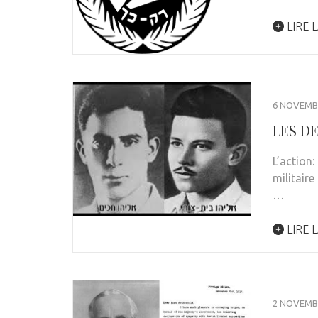
LIRE L
6 NOVEMB
LES D
L’action
militair
…
LIRE L
2 NOVEMB