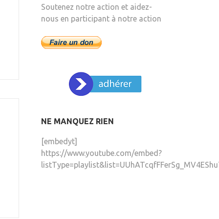
Soutenez notre action et aidez-
nous en participant à notre action
NE MANQUEZ RIEN
[embedyt]
https://www.youtube.com/embed?
listType=playlist&list=UUhATcqfFFerSg_MV4EShu