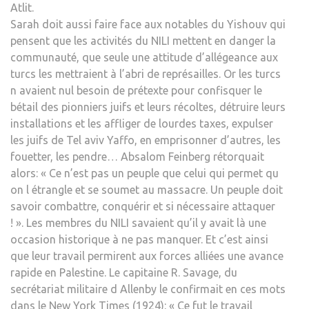
Atlit.
Sarah doit aussi faire face aux notables du Yishouv qui
pensent que les activités du NILI mettent en danger la
communauté, que seule une attitude d’allégeance aux
turcs les mettraient à l’abri de représailles. Or les turcs
n avaient nul besoin de prétexte pour confisquer le
bétail des pionniers juifs et leurs récoltes, détruire leurs
installations et les affliger de lourdes taxes, expulser
les juifs de Tel aviv Yaffo, en emprisonner d’autres, les
fouetter, les pendre… Absalom Feinberg rétorquait
alors: « Ce n’est pas un peuple que celui qui permet qu
on l étrangle et se soumet au massacre. Un peuple doit
savoir combattre, conquérir et si nécessaire attaquer
! ». Les membres du NILI savaient qu’il y avait là une
occasion historique à ne pas manquer. Et c’est ainsi
que leur travail permirent aux forces alliées une avance
rapide en Palestine. Le capitaine R. Savage, du
secrétariat militaire d Allenby le confirmait en ces mots
dans le New York Times (1924): « Ce fut le travail