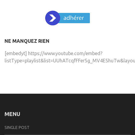
NE MANQUEZ RIEN
[embedyt] https://www.youtube.com/embed?
listType=playlist&list=UUhATcqfFFerSg_MV4EShuTw&layou
MENU
SINGLE POST