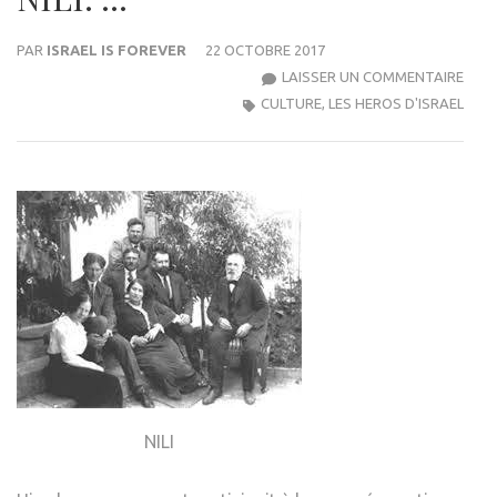
PAR
ISRAEL IS FOREVER
22 OCTOBRE 2017
SAR
LAISSER UN COMMENTAIRE
AAR
CULTURE
,
LES HEROS D'ISRAEL
UNE
HÉRO
JUIVE
A
LA
TÊT
DU
PREM
RÉS
D’ES
JUIF,
LE
NILI
NILI.
…