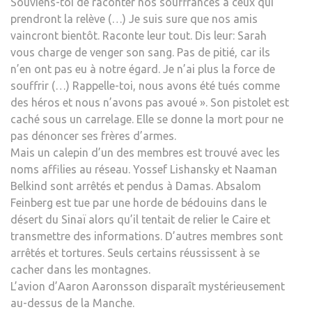
Souviens-toi de raconter nos souffrances a ceux qui
prendront la relève (…) Je suis sure que nos amis
vaincront bientôt. Raconte leur tout. Dis leur: Sarah
vous charge de venger son sang. Pas de pitié, car ils
n’en ont pas eu à notre égard. Je n’ai plus la force de
souffrir (…) Rappelle-toi, nous avons été tués comme
des héros et nous n’avons pas avoué ». Son pistolet est
caché sous un carrelage. Elle se donne la mort pour ne
pas dénoncer ses frères d’armes.
Mais un calepin d’un des membres est trouvé avec les
noms affilies au réseau. Yossef Lishansky et Naaman
Belkind sont arrêtés et pendus à Damas. Absalom
Feinberg est tue par une horde de bédouins dans le
désert du Sinaï alors qu’il tentait de relier le Caire et
transmettre des informations. D’autres membres sont
arrêtés et tortures. Seuls certains réussissent à se
cacher dans les montagnes.
L’avion d’Aaron Aaronsson disparaît mystérieusement
au-dessus de la Manche.