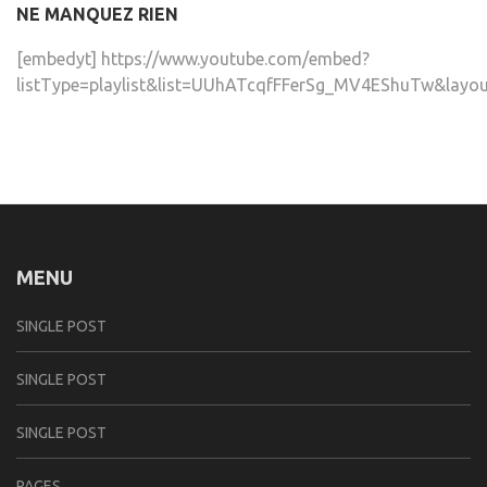
NE MANQUEZ RIEN
[embedyt] https://www.youtube.com/embed?
listType=playlist&list=UUhATcqfFFerSg_MV4EShuTw&layou
MENU
SINGLE POST
SINGLE POST
SINGLE POST
PAGES