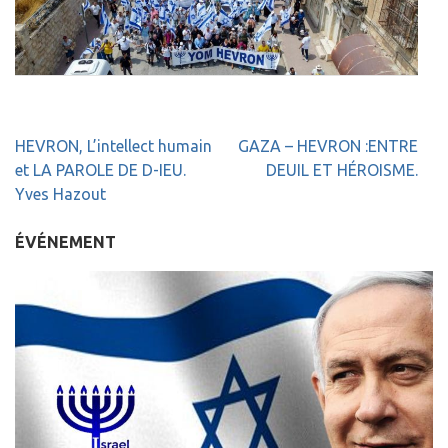
Navigation
HEVRON, L’intellect humain
GAZA – HEVRON :ENTRE
de
et LA PAROLE DE D-IEU.
DEUIL ET HÉROISME.
l’article
Yves Hazout
ÉVÉNEMENT